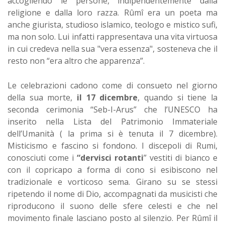
accogliendo le persone, indipendentemente dalla
religione e dalla loro razza. Rûmî era un poeta ma
anche giurista, studioso islamico, teologo e mistico sufi,
ma non solo. Lui infatti rappresentava una vita virtuosa
in cui credeva nella sua "vera essenza", sosteneva che il
resto non “era altro che apparenza”.
Le celebrazioni cadono come di consueto nel giorno
della sua morte,
il 17 dicembre
, quando si tiene la
seconda cerimonia “Seb-I-Arus” che l’UNESCO ha
inserito nella Lista del Patrimonio Immateriale
dell’Umanità ( la prima si è tenuta il 7 dicembre).
Misticismo e fascino si fondono. I discepoli di Rumi,
conosciuti come i
“dervisci rotanti
” vestiti di bianco e
con il copricapo a forma di cono si esibiscono nel
tradizionale e vorticoso sema. Girano su se stessi
ripetendo il nome di Dio, accompagnati da musicisti che
riproducono il suono delle sfere celesti e che nel
movimento finale lasciano posto al silenzio. Per Rûmî il