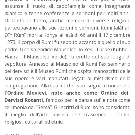
assunse il ruolo di capofamiglia come insegnante
islamico e tenne conferenze e sermoni per molti anni.
Di tanto in tanto, anche membri di diverse religioni
partecipavano alle sue lezioni e sermoni. Rûmî Jalāl al-
Dīn Rūmī morì a Konya all'età di 66 anni il 17 dicembre
1273. Il corpo di Rumi fu sepolto accanto a quello di suo
padre. Uno splendido Mausoleo, lo Yeşil Türbe (Kubbe-i
Hadra- Il Mausoleo Verde), fu eretto sul suo luogo di
sepoltura. Annesso al Mausoleo di Rumi l'ex seminario
dei dervisci è il Museo Rûmî che ospita manoscritti delle
sue opere e vari manufatti legati al misticismo della
congregazione. Alla sua morte i suoi seguaci fondarono
l'Ordine Mevlevi, noto anche come Ordine dei
Dervisci Rotanti,
famoso per la danza sufi e nota come
cerimonia del “Sema”. Gli scritti di Rumi sono considerati
il meglio dell'arte mistica che trascende i confini
religiosi, culturali ed etnici.