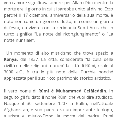
vero amore significava amore per Allah (Dio) mentre la
morte era il giorno in cui si sarebbe unito al divino. Ecco
perché il 17 dicembre, anniversario della sua morte, è
noto non come un giorno di lutto, ma come un giorno
di festa, da vivere con la cerimonia Seb-i Arus che in
turco significa "La notte del ricongiungimento” o “La
notte nunziale”.
Un momento di alto misticismo che trova spazio a
Konya,
dal 1937. La città, considerata "la culla delle
civiltà e delle religioni" nonché la città di Rûmî, risale al
7000 a.C., è tra le più note della Turchia nonché
apprezzata per il suo ricco patrimonio storico artistico.
Il vero nome di
Rûmî è Muhammed Celâleddin.
In
seguito gli fu dato il nome Rûmî che vuol dire studioso.
Nacque il 30 settembre 1207 a Balkh, nell'attuale
Afghanistan, e suo padre era un importante teologo,
giurista e mistico.Dopo la morte del padre, Rumi