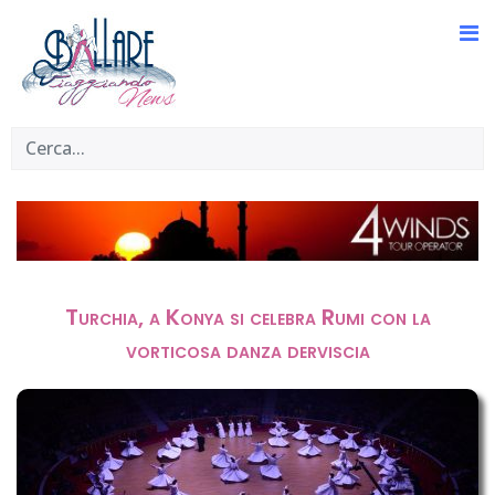
Turchia, a Konya si celebra Rumi con la
vorticosa danza derviscia