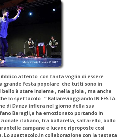
ubblico attento con tanta voglia di essere
a grande festa popolare che tutti sono in
 bello è stare insieme , nella gioia , ma anche
 che lo spettacolo “ Ballareviaggiando IN FESTA.
one di Danza infiera nel giorno della sua
efano Baragli,e ha emozionato portando in
ionale italiano, tra ballarella, saltarello, ballo
 tarantelle campane e lucane riproposte così
 Lo spettacolo,in collaborazione con la testata