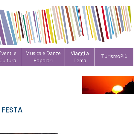
Eventi e
Musica e Danze
Viaggi a
TurismoPiù
Cultura
Popolari
Tema
A FESTA