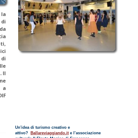
 la
 di
 da
cia
ti,
ici
 di
lle
 Il
ne
 a
DIF
Un'idea di turismo creativo e
attivo?
Ballareviaggiando.it
e l’associazione