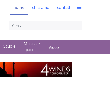
home
chi siamo
contatti
Musica e
Scuole
Video
parole