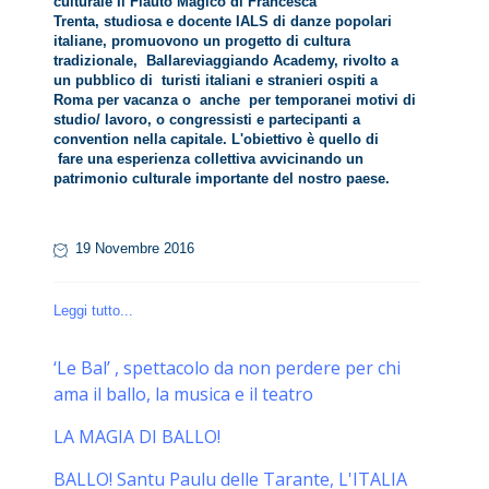
culturale Il Flauto Magico di Francesca
Trenta, studiosa e docente IALS di danze popolari
italiane, promuovono un progetto di cultura
tradizionale, Ballareviaggiando Academy, rivolto a
un pubblico di turisti italiani e stranieri ospiti a
Roma per vacanza o anche per temporanei motivi di
studio/ lavoro, o congressisti e partecipanti a
convention nella capitale. L'obiettivo è quello di
fare una esperienza collettiva avvicinando un
patrimonio culturale importante del nostro paese.
19 Novembre 2016
Leggi tutto...
‘Le Bal’ , spettacolo da non perdere per chi
ama il ballo, la musica e il teatro
LA MAGIA DI BALLO!
BALLO! Santu Paulu delle Tarante, L'ITALIA