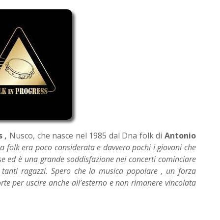
 ,
Nusco, che nasce nel 1985 dal Dna folk di
Antonio
a folk era poco considerata e davvero pochi i giovani che
sse ed è una grande soddisfazione nei concerti cominciare
 tanti ragazzi. Spero che la musica popolare , un forza
rte per uscire anche all’esterno e non rimanere vincolata