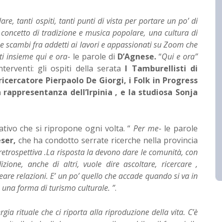
, tanti ospiti, tanti punti di vista per portare un po’ di
il concetto di tradizione e musica popolare, una cultura di
ri e scambi fra addetti ai lavori e appassionati su Zoom che
tti insieme qui e ora
- le parole di
D’Agnese.
“
Qui e ora”
interventi: gli ospiti della serata
I Tamburellisti di
ricercatore Pierpaolo De Giorgi, i Folk in Progress
 rappresentanza dell’Irpinia , e la studiosa Sonja
ativo che si ripropone ogni volta. “
Per me
- le parole
ser,
che ha condotto serrate ricerche nella provincia
retrospettiva .La risposta la devono dare le comunità, con
zione, anche di altri, vuole dire ascoltare, ricercare ,
reare relazioni. E’ un po’ quello che accade quando si va in
in una forma di turismo culturale. ”
.
gia rituale che ci riporta alla riproduzione della vita. C’è