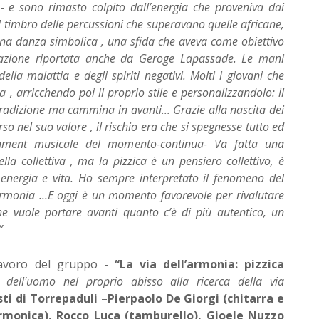
- e sono rimasto colpito dall’energia che proveniva dai
l timbro delle percussioni che superavano quelle africane,
una danza simbolica , una sfida che aveva come obiettivo
etazione riportata anche da Geroge Lapassade. Le mani
lla malattia e degli spiriti negativi. Molti i giovani che
arricchendo poi il proprio stile e personalizzandolo: il
tradizione ma cammina in avanti... Grazie alla nascita dei
nel suo valore , il rischio era che si spegnesse tutto ed
ishment musicale del momento-continua- Va fatta una
lla collettiva , ma la pizzica è un pensiero collettivo, è
e energia e vita. Ho sempre interpretato il fenomeno del
armonia ...E oggi è un momento favorevole per rivalutare
che vuole portare avanti quanto c’è di più autentico, un
”
 lavoro del gruppo -
“La via dell’armonia: pizzica
dell'uomo nel proprio abisso alla ricerca della via
ti di Torrepaduli –Pierpaolo De Giorgi (chitarra e
rmonica), Rocco Luca (tamburello), Gioele Nuzzo