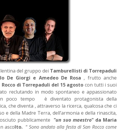
alentina del gruppo dei
Tamburellisti di Torrepaduli
olo De Giorgi e Amedeo De Rosa
, frutto anche
 Rocco di Torrepaduli del 15 agosto
con tutti i suoi
izzato reclutando in modo spontaneo e appassionato
ma in poco tempo è diventato protagonista della
ca, che diventa , attraverso la ricerca, qualcosa che ci
iso e della Madre Terra, dell’armonia e della rinascita,
nosciuto pubblicamente
"un suo maestro
" da Maria
in asco
lto.
“
Sono andato alla festa di San Rocco come