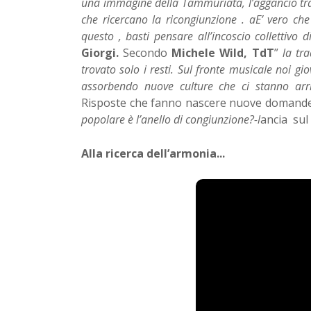
una immagine della Tammuriata, l’aggancio tram
che ricercano la ricongiunzione . aE’ vero ch
questo , basti pensare all’incoscio collettivo d
Giorgi.
Secondo
Michele Wild, TdT
”
la tr
trovato solo i resti. Sul fronte musicale noi 
assorbendo nuove culture che ci stanno arri
Risposte che fanno nascere nuove domand
popolare è l’anello di congiunzione?-l
ancia sul
Alla ricerca dell’armonia...