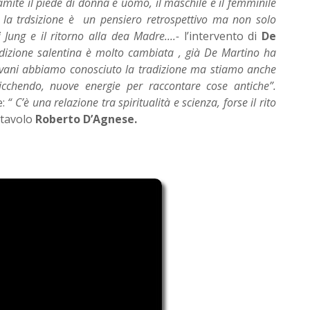
ite il piede di donna e uomo, il maschile e il femminile
e la trdsizione è un pensiero retrospettivo ma non solo
i Jung e il ritorno alla dea Madre....-
l’intervento di
De
adizione salentina è molto cambiata , già De Martino ha
giovani abbiamo conosciuto la tradizione ma stiamo anche
cchendo, nuove energie per raccontare cose antiche”.
e:
“ C’è una relazione tra spiritualità e scienza, forse il rito
 tavolo
Roberto D’Agnese.