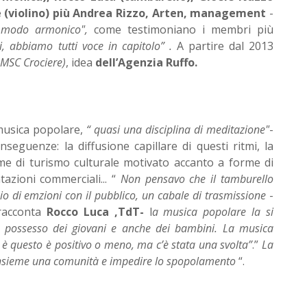
de (violino) più Andrea Rizzo, Arten, management
-
 modo armonico",
come testimoniano i membri più
, abbiamo tutti voce in capitolo” .
A partire dal 2013
( MSC Crociere)
, idea
dell’Agenzia Ruffo.
 musica popolare,
“ quasi una disciplina di meditazione"
-
seguenze: la diffusione capillare di questi ritmi, la
rme di turismo culturale motivato accanto a forme di
azioni commerciali... “
Non pensavo che il tamburello
o di emzioni con il pubblico, un cabale di trasmissione
-
acconta
Rocco Luca ,TdT-
l
a musica popolare la si
 in possesso dei giovani e anche dei bambini. La musica
e è questo è positivo o meno, ma c’è stata una svolta”
.”
La
nsieme una comunità e impedire lo spopolamento
“.