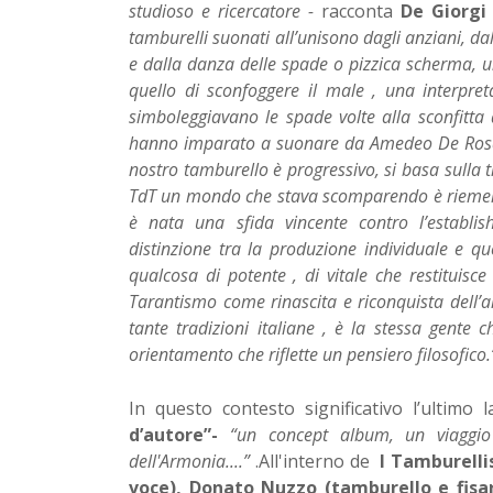
studioso e ricercatore -
racconta
De Giorgi
tamburelli suonati all’unisono dagli anziani, da
e dalla danza delle spade o pizzica scherma, 
quello di sconfoggere il male , una interpr
simboleggiavano le spade volte alla sconfitta de
hanno imparato a suonare da Amedeo De Rosa , 
nostro tamburello è progressivo, si basa sulla 
TdT un mondo che stava scomparendo è riemerso 
è nata una sfida vincente contro l’establ
distinzione tra la produzione individuale e que
qualcosa di potente , di vitale che restituisc
Tarantismo come rinascita e riconquista dell’
tante tradizioni italiane , è la stessa gente 
orientamento che riflette un pensiero filosofico.
In questo contesto significativo l’ultimo
d’autore”-
“un concept album, un viaggio 
dell'Armonia....”
.All'interno de
I
Tamburellis
voce), Donato Nuzzo (tamburello e fisa