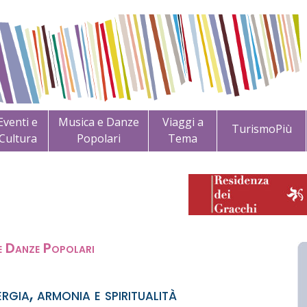
Eventi e
Musica e Danze
Viaggi a
TurismoPiù
Cultura
Popolari
Tema
e Danze Popolari
rgia, armonia e spiritualità