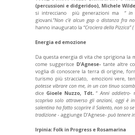
(percussioni e didgeridoo), Michele Wil
si intrecciano più generazioni ma
“ in
giovani.
”Non c’è alcun gap o distanza fra noi
hanno inaugurato la
“Crociera della Pizzica” 
Energia ed emozione
Da questa energia di vita che sprigiona la
come suggerisce
D'Agnese-
tante altre con
voglia di conoscere la terra di origine, fo
turismo più stracciato, emozioni vere, tent
potesse vibrare con me, in un con tinuo scambi
dice
Gioele Nuzzo, Tdt.
“
Anni addietro-
r
scopriva solo attraverso gli anziani, oggi è
salentina ha fatto scoprire il Salento, non so s
tradizione
- aggiunge D’Agnese-
può tenere i
Irpinia: Folk in Progress e Rosamarina