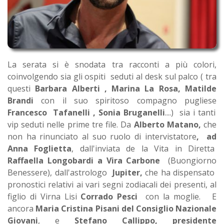
La serata si è snodata tra racconti a più colori,
coinvolgendo sia gli ospiti seduti al desk sul palco ( tra
questi
Barbara Alberti , Marina La Rosa, Matilde
Brandi
con il suo spiritoso compagno pugliese
Francesco Tafanelli , Sonia Bruganelli
....) sia i tanti
vip seduti nelle prime tre file. Da
Alberto Matano,
che
non ha rinunciato al suo ruolo di intervistatore
, ad
Anna Foglietta
, dall'inviata de la Vita in Diretta
Raffaella Longobardi a Vira Carbone
(Buongiorno
Benessere), dall'astrologo
Jupiter,
che ha dispensato
pronostici relativi ai vari segni zodiacali dei presenti, al
figlio di Virna Lisi
Corrado Pesci
con la moglie. E
ancora
Maria Cristina Pisani del Consiglio Nazionale
Giovani
, e
Stefano Callippo, presidente