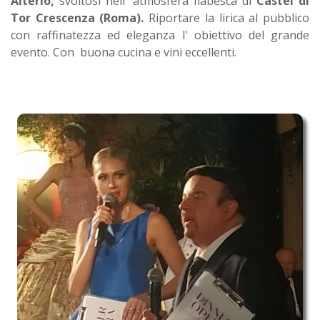
Alterio,
svoltosi nell' atmosfera fiabesca di
Castel di
Tor Crescenza (Roma).
Riportare la lirica al pubblico
con raffinatezza ed eleganza l' obiettivo del grande
evento. Con buona cucina e vini eccellenti.