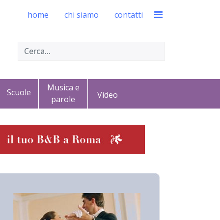
home
chi siamo
contatti
Musica e
Scuole
Video
parole