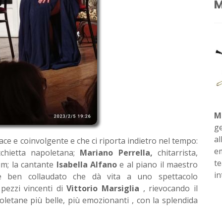
M
M
ge
al
ce e coinvolgente e che ci riporta indietro nel tempo:
em
cchietta napoletana;
Mariano Perrella,
chitarrista,
te
m; la cantante
Isabella Alfano
e al piano il maestro
in
ben collaudato che dà vita a uno spettacolo
pezzi vincenti di
Vittorio Marsiglia
, rievocando il
poletane più belle, più emozionanti , con la splendida