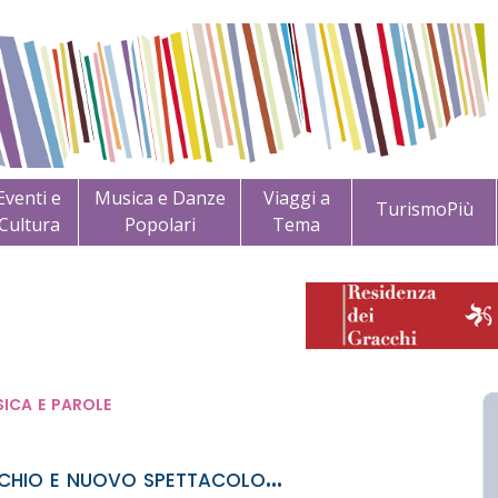
Eventi e
Musica e Danze
Viaggi a
TurismoPiù
Cultura
Popolari
Tema
ica e parole
hio e nuovo spettacolo...