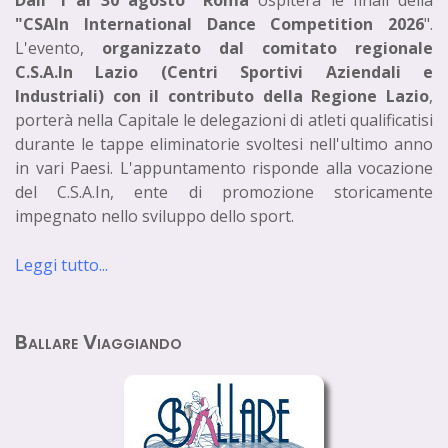
Dall’ 1 al 30 agosto Roma
ospiterà le finali della
"CSAIn International Dance Competition 2026
".
L'evento,
organizzato dal comitato regionale
C.S.A.In Lazio (Centri Sportivi Aziendali e
Industriali) con il contributo della Regione Lazio
,
porterà nella Capitale le delegazioni di atleti qualificatisi
durante le tappe eliminatorie svoltesi nell'ultimo anno
in vari Paesi. L'appuntamento risponde alla vocazione
del C.S.A.In, ente di promozione storicamente
impegnato nello sviluppo dello sport.
Leggi tutto...
Ballare Viaggiando