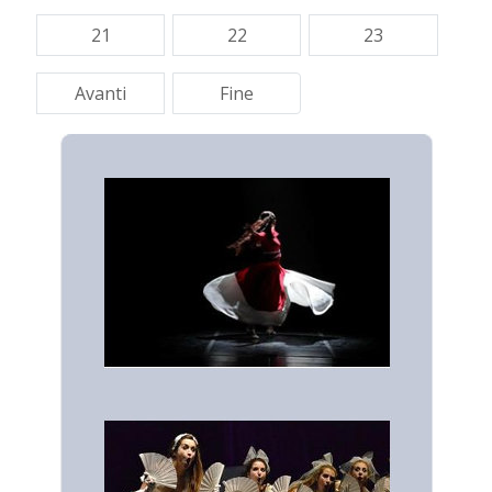
21
22
23
Avanti
Fine