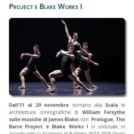
Project e Blake Works I
Dall’11 al 29 novembre
tornano alla
Scala
le
architetture coreografiche di
William Forsythe
sulle musiche di James Blake:
con
Prologue, The
Barre Project e Blake Works I
si conclude in
grande stile la Stagione di Balletto 2024-2025.Dopo