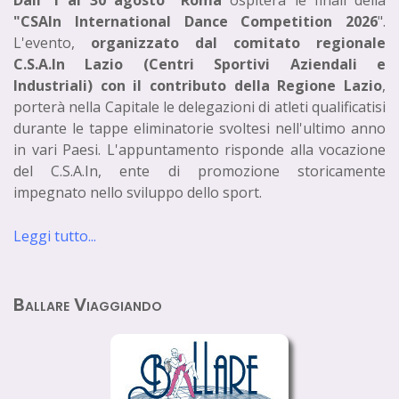
Dall’ 1 al 30 agosto Roma
ospiterà le finali della
"CSAIn International Dance Competition 2026
".
L'evento,
organizzato dal comitato regionale
C.S.A.In Lazio (Centri Sportivi Aziendali e
Industriali) con il contributo della Regione Lazio
,
porterà nella Capitale le delegazioni di atleti qualificatisi
durante le tappe eliminatorie svoltesi nell'ultimo anno
in vari Paesi. L'appuntamento risponde alla vocazione
del C.S.A.In, ente di promozione storicamente
impegnato nello sviluppo dello sport.
Leggi tutto...
Ballare Viaggiando